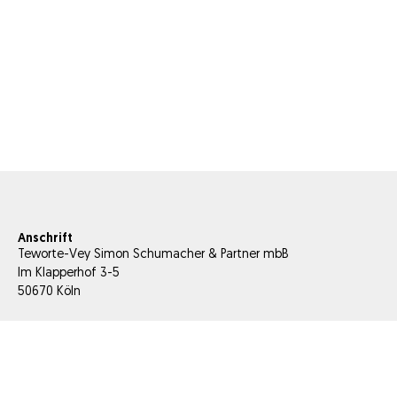
Anschrift
Teworte-Vey Simon Schumacher & Partner mbB
Im Klapperhof 3-5
50670 Köln
E-Mail
info@tesis-partner.com
Telefon
+49 221 66 956 000